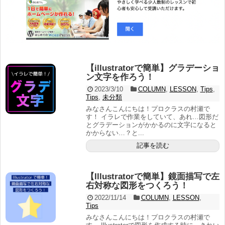
【illustratorで簡単】グラデーショ
ン文字を作ろう！
2023/3/10
COLUMN
,
LESSON
,
Tips
,
Tips
,
未分類
みなさんこんにちは！プロクラスの村瀬で
す！ イラレで作業をしていて、あれ…図形だ
とグラデーションがかかるのに文字になると
かからない…？と...
記事を読む
【Illustratorで簡単】鏡面描写で左
右対称な図形をつくろう！
2022/11/14
COLUMN
,
LESSON
,
Tips
みなさんこんにちは！プロクラスの村瀬で