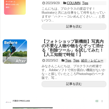
2023/9/29
COLUMN
,
Tips
こんにちは、プロクラスの渡辺です！
Illustratorと共にお仕事をして何年もたってい
ますが「ハァ～～コレめんどくさい…」と思
いつつ...
記事を読む
【フォトショップ新機能】写真内
の不要な人物や物をなぞって消せ
る「削除ツール」を試してみた！
【人工知能で時短！】
2023/5/2
Tips
,
Tips
,
紹介・レビュー
みなさんこんにちは、プロクラスの村瀬で
す。 Adobeソフトで何か面白い機能がないか
な～と探していたところPhotoshopのベータ
版で、写...
記事を読む