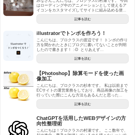
みなさんこんにちは、プロクラスの村瀬です。 今回
はローディング中のアニメーションとして使えるア
イコンをカスタマイズしてサイトに組み込める便...
記事を読む
illustratorでトンボを作ろう！
こんにちは、プロクラスの渡辺です！ トンボの作り
方を聞かれたときにブログに書いてないことが判明
したので書きます！ :-D とりあえず...
記事を読む
【Photoshop】除算モードを使った画
像加工
こんにちは、プロクラスの杉本です。 私は以前まで
ECサイトの運営業務をしており、商品画像の加工を
行っていた際にこんな方法もあるんだと思った...
記事を読む
ChatGPTを活用したWEBデザインの方
向性整理術
こんにちは！プロクラスの村瀬です。 ここ数年で、