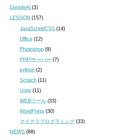
GoogleAI
(3)
LESSON
(157)
JavaScript/CSS
(14)
Office
(12)
Photoshop
(9)
PHP/サーバー
(7)
python
(2)
Scratch
(11)
Unity
(11)
WEBツール
(33)
WordPress
(30)
マイクラプログラミング
(33)
NEWS
(88)