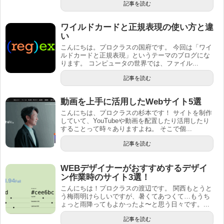
記事を読む
ワイルドカードと正規表現の使い方と違
い
こんにちは。プロクラスの国府です。 今回は「ワイ
ルドカードと正規表現」というテーマのブログにな
ります。 コンピュータの世界では、ファイル...
記事を読む
動画を上手に活用したWebサイト5選
こんにちは、プロクラスの杉本です！ サイトを制作
していて、YouTubeや動画を配置したり活用したり
することって時々ありますよね。 そこで個...
記事を読む
WEBデザイナーがおすすめするデザイ
ン作業時のサイト3選！
こんにちは！プロクラスの渡辺です。 関西もとうと
う梅雨明けらしいですが、暑くてあつくて…もうち
ょっと雨降ってもよかったよ〜と思う日々です。...
記事を読む