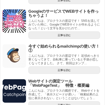
記事を読む
GoogleのサービスでWEBサイトを作っ
ちゃうよ！
こんにちは、プロクラスの渡辺です！ SNSを流して
みていた時に、GoogleでWEBサイトが作れるように
なった！という文字を見かけたので...
記事を読む
今すぐ始められるmailchimpの使い方！
①
こんにちは、プロクラスの渡辺です！ 近頃めっきり
寒くなってきて、自転車に乗っていると手袋が恋し
くなってきました。 さて、前回はタンブ...
記事を読む
Webサイトの測定ツール
「WebPageTest」 特徴・概要編
こんにちは、プロクラスの國府です。 Webサイトを
作成して、「表示スピードが遅い」「検索結果の上
位に表示されない」ということはないでしょう...
記事を読む