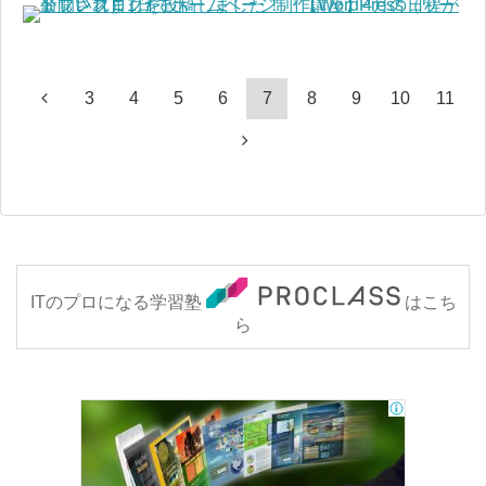
3
4
5
6
7
8
9
10
11
ITのプロになる学習塾
はこち
ら