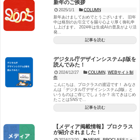
新年のご挨拶
2025/1/1
COLUMN
新年あけましておめでとうございます。 旧年
中は格別のお引立てを賜り心より厚く御礼申
し上げます。 2024年は生成AIの普及がより活
発...
記事を読む
デジタル庁デザインシステムβ版を
読んでみた！
2024/12/27
COLUMN
,
WEBサイト制
作
こんにちは、プロクラスの渡辺です！ みなさ
んは「デジタル庁デザインシステムβ版」と
いうものはご存じでしょうか？ 出てきはじめ
たことはSNSで...
記事を読む
【メディア掲載情報】プロクラス
が紹介されました！
2024/12/20
NEWS
,
PROCLASSニュ