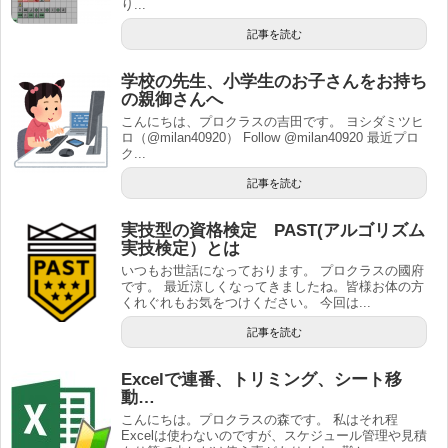
り...
記事を読む
学校の先生、小学生のお子さんをお持ち
の親御さんへ
こんにちは、プロクラスの吉田です。 ヨシダミツヒ
ロ（@milan40920） Follow @milan40920 最近プロ
ク...
記事を読む
実技型の資格検定 PAST(アルゴリズム
実技検定）とは
いつもお世話になっております。 プロクラスの國府
です。 最近涼しくなってきましたね。皆様お体の方
くれぐれもお気をつけください。 今回は...
記事を読む
Excelで連番、トリミング、シート移
動…
こんにちは。プロクラスの森です。 私はそれ程
Excelは使わないのですが、スケジュール管理や見積