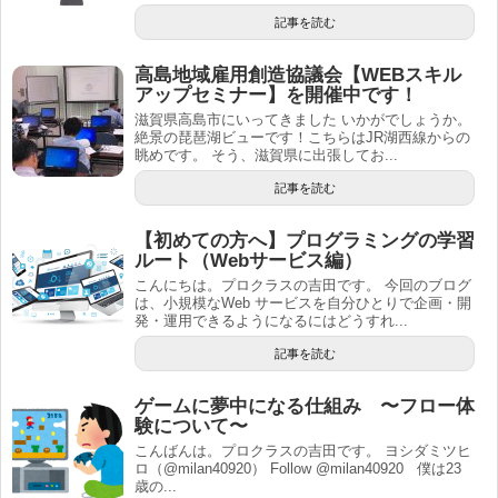
記事を読む
高島地域雇用創造協議会【WEBスキル
アップセミナー】を開催中です！
滋賀県高島市にいってきました いかがでしょうか。
絶景の琵琶湖ビューです！こちらはJR湖西線からの
眺めです。 そう、滋賀県に出張してお...
記事を読む
【初めての方へ】プログラミングの学習
ルート（Webサービス編）
こんにちは。プロクラスの吉田です。 今回のブログ
は、小規模なWeb サービスを自分ひとりで企画・開
発・運用できるようになるにはどうすれ...
記事を読む
ゲームに夢中になる仕組み 〜フロー体
験について〜
こんばんは。プロクラスの吉田です。 ヨシダミツヒ
ロ（@milan40920） Follow @milan40920 僕は23
歳の...