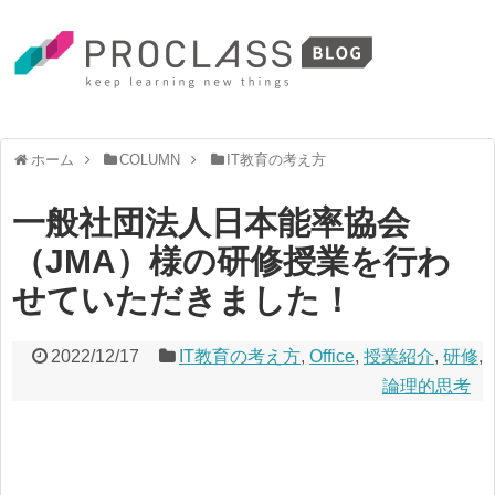
ホーム
COLUMN
IT教育の考え方
一般社団法人日本能率協会
（JMA）様の研修授業を行わ
せていただきました！
2022/12/17
IT教育の考え方
,
Office
,
授業紹介
,
研修
,
論理的思考