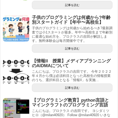
記事を読む
子供のプログラミングは何歳から?年齢
別スタートガイド【年中〜高校生】
子供のプログラミングは何歳から始めるべき?最新調
査では小1スタートが最多。年中〜高校生まで年齢別
に最適な始め方を、プロクラスの吉田が解説しま
す。無料体験会は毎月開催中です。
記事を読む
【情報II 授業】メディアプランニング
のAIDMAについて
こんにちは。プロクラスの吉田です。 今年２０２２
年４月から僕は必須科目となった高校生の情報授業
のうち、選択科目となる「情報II」を実施...
記事を読む
【プログラミング教育】python言語と
マインクラフトのプログラミング言語
こんにちは。プロクラス の吉田です。 ヨシダミツ
ヒロ（@milan40920） Follow @milan40920 いきな