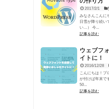
の作り方
2017/2/1
みなさんこんに
日雪が降り続い
い…） 今...
記事を読む
ウェブフ
イトに！
2016/12/28
こんにちは！プ
が付けば年末で
50...
記事を読む