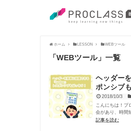
ホーム
LESSON
WEBツール
「
WEBツール
」
一覧
ヘッダーを
ポンシブ
2018/10/3
こんにちは！プ
会があり、時間短
記事を読む