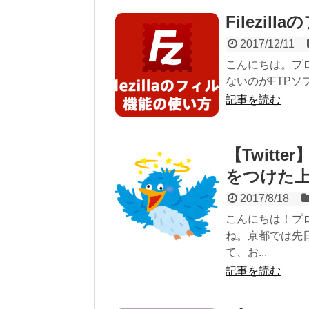
Filezi
2017/12/11
こんにちは。プ
ないのがFTPソフ
記事を読む
【Twit
をつけた
2017/8/18
こんにちは！プ
ね。京都では先
て、お...
記事を読む