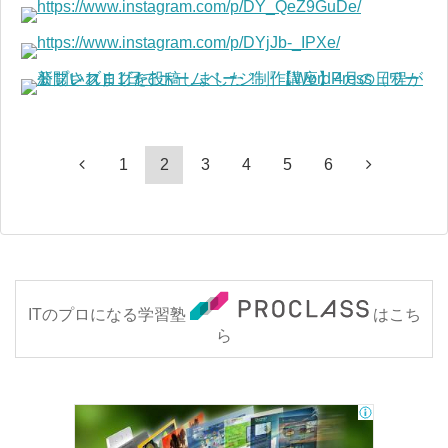
1
2
3
4
5
6
ITのプロになる学習塾
はこち
ら