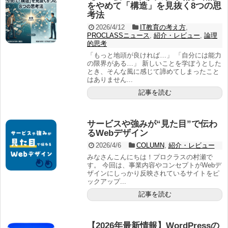
をやめて「構造」を見抜く8つの思
考法
2026/4/12
IT教育の考え方
,
PROCLASSニュース
,
紹介・レビュー
,
論理
的思考
「もっと地頭が良ければ…」 「自分には能力
の限界がある…」 新しいことを学ぼうとした
とき、そんな風に感じて諦めてしまったこと
はありません...
記事を読む
サービスや強みが“見た目”で伝わ
るWebデザイン
2026/4/6
COLUMN
,
紹介・レビュー
みなさんこんにちは！プロクラスの村瀬で
す。 今回は、事業内容やコンセプトがWebデ
ザインにしっかり反映されているサイトをピ
ックアップ...
記事を読む
【2026年最新情報】WordPressの