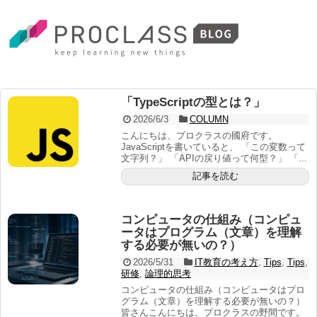
「TypeScriptの型とは？」
2026/6/3
COLUMN
こんにちは、プロクラスの國府です。
JavaScriptを書いていると、 「この変数って
文字列？」 「APIの戻り値って何型？」 「...
記事を読む
コンピュータの仕組み（コンピュ
ータはプログラム（文章）を理解
する必要が無いの？）
2026/5/31
IT教育の考え方
,
Tips
,
Tips
,
研修
,
論理的思考
コンピュータの仕組み（コンピュータはプロ
グラム（文章）を理解する必要が無いの？）
皆さんこんにちは、プロクラスの野間です。