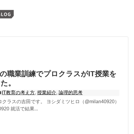
の職業訓練でプロクラスがIT授業を
した。
IT教育の考え方
,
授業紹介
,
論理的思考
クラスの吉田です。 ヨシダミツヒロ（@milan40920）
40920 就活で結果...