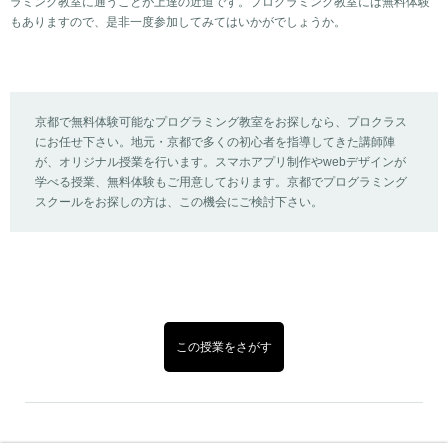
ラミング
教室に通うことが上達の近道です。
プログラミング教室
には無料
体験
もありますので、是非一度参加してみてはいかがでしょうか。
京都
で
無料体験
可能な
プログラミング
教室をお探しなら、プロクラス
にお任せ下さい。地元・京都で多くの初心者を指導してきた講師陣
が、オリジナル授業を行います。スマホ
アプリ制作
やwebデザインが
学べる授業、無料体験もご用意しております。京都でプログラミング
スクールをお探しの方は、この機会にご検討下さい。