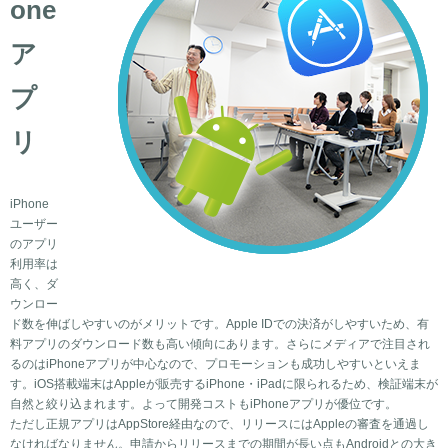
one
ア
プ
リ
iPhone
ユーザー
のアプリ
利用率は
高く、ダ
ウンロー
ド数を伸ばしやすいのがメリットです。Apple IDでの決済がしやすいため、有
料アプリのダウンロード数も高い傾向にあります。さらにメディアで注目され
るのはiPhoneアプリが中心なので、プロモーションも成功しやすいといえま
す。iOS搭載端末はAppleが販売するiPhone・iPadに限られるため、検証端末が
自然と絞り込まれます。よって開発コストもiPhoneアプリが優位です。
ただし正規アプリはAppStore経由なので、リリースにはAppleの審査を通過し
なければなりません。申請からリリースまでの期間が長い点もAndroidとの大き