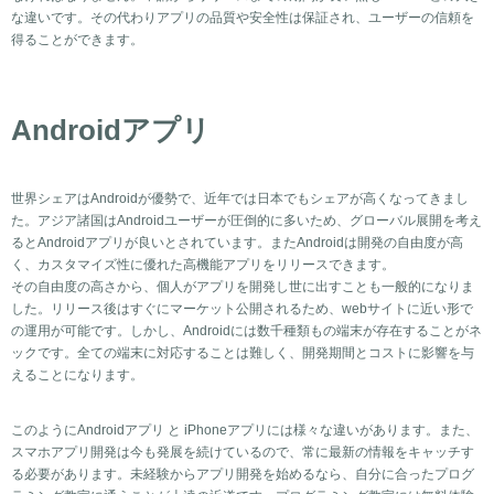
な違いです。その代わりアプリの品質や安全性は保証され、ユーザーの信頼を
得ることができます。
Androidアプリ
世界シェアはAndroidが優勢で、近年では日本でもシェアが高くなってきまし
た。アジア諸国はAndroidユーザーが圧倒的に多いため、グローバル展開を考え
るとAndroidアプリが良いとされています。またAndroidは開発の自由度が高
く、カスタマイズ性に優れた高機能アプリをリリースできます。
その自由度の高さから、個人がアプリを開発し世に出すことも一般的になりま
した。リリース後はすぐにマーケット公開されるため、webサイトに近い形で
の運用が可能です。しかし、Androidには数千種類もの端末が存在することがネ
ックです。全ての端末に対応することは難しく、開発期間とコストに影響を与
えることになります。
このようにAndroidアプリ と iPhoneアプリには様々な違いがあります。また、
スマホ
アプリ開発
は今も発展を続けているので、常に最新の情報をキャッチす
る必要があります。未経験からアプリ開発を始めるなら、自分に合った
プログ