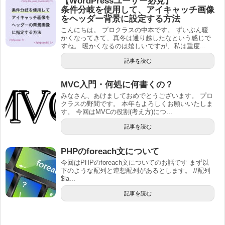
【WordPressユーザー必見】
条件分岐を使用して、アイキャッチ画像
をヘッダー背景に設定する方法
こんにちは。 プロクラスの中本です。 ずいぶん暖
かくなってきて、真冬は通り越したなという感じで
すね。 暖かくなるのは嬉しいですが、私は重度...
記事を読む
MVC入門・何処に何書くの？
みなさん、あけましておめでとうございます。 プロ
クラスの野間です。 本年もよろしくお願いいたしま
す。 今回はMVCの役割(考え方)につ...
記事を読む
PHPのforeach文について
今回はPHPのforeach文についてのお話です まず以
下のような配列と連想配列があるとします。 //配列
$la...
記事を読む