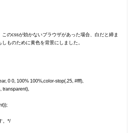
このcssが効かないブラウザがあった場合、白だと締ま
もしものために黄色を背景にしました。
r, 0 0, 100% 100%,color-stop(.25, #fff),
, transparent),
t));
。*/