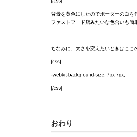
[/css]
背景を黄色にしたのでボーダーの白を作り
ファストフード店みたいな色合いも簡
ちなみに、太さを変えたいときはここの
[css]
-webkit-background-size: 7px 7px;
[/css]
おわり