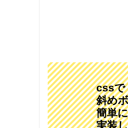
cssで
斜め
簡単
実装