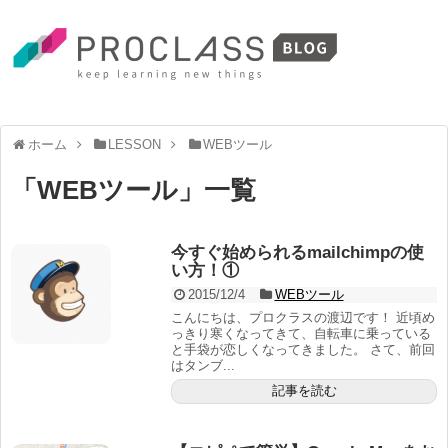
ホーム
LESSON
WEBツール
「
WEBツール
」
一覧
今すぐ始められるmailchimpの使
い方！①
2015/12/4
WEBツール
こんにちは、プロクラスの渡辺です！ 近頃め
っきり寒くなってきて、自転車に乗っている
と手袋が恋しくなってきました。 さて、前回
はタンブ...
記事を読む