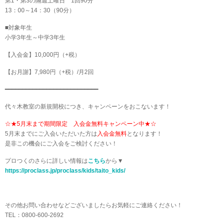
第1・第3の隔週土曜日 1回90分
13：00～14：30（90分）
■対象年生
小学3年生～中学3年生
【入会金】10,000円（+税）
【お月謝】7,980円（+税）/月2回
━━━━━━━━━━━━━━━━━━━━━━━━━━━
代々木教室の新規開校につき、キャンペーンをおこないます！
☆★5月末まで期間限定 入会金無料キャンペーン中★☆
5月末までにご入会いただいた方は
入会金無料
となります！
是非この機会にご入会をご検討ください！
プロつくのさらに詳しい情報は
こちら
から▼
https://proclass.jp/proclass/kids/taito_kids/
その他お問い合わせなどございましたらお気軽にご連絡ください！
TEL：0800-600-2692