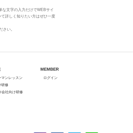
単な文字の入力だけでWEBサイ
いて詳しく知りたい方はぜひ一度
ださい。
業
MEMBER
ーマンレッスン
ログイン
け研修
作会社向け研修