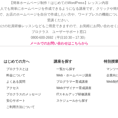
【簡単ホームページ制作！はじめてのWordPress】レッスン内容
人でも簡単にホームページを作成できるようになる講座です。クリックや簡
で、お店のホームページを自分で作成したい方や、ワードプレスの機能につ
受講ください。
向けの社員研修レッスンなどもご用意できますので、お気軽にお問い合わせく
プロクラス ユーザーサポート窓口
0800-600-2692（平日10:30～17:30）
メールでのお問い合わせはこちらから
はじめての方へ
講座を探す
特別授
プロクラスとは
一覧から探す
マンツ
料金について
Web・ホームページ講座
企業向
よくある質問
プログラマー育成講座
Web制
アクセス
Webデザイナー育成講座
プロクラスのメッセージ
ITスキルアップ研修講座
安心サポート
スケジュールから探す
ご利用方法について