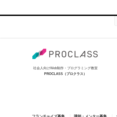
P
o
s
t
s
n
a
v
i
社会人向けWeb制作・プログラミング教室
g
PROCLASS（プロクラス）
a
t
i
o
n
フランチャイズ募集
講師・メンター募集