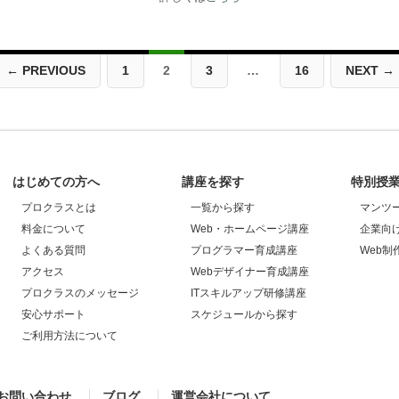
← PREVIOUS
1
2
3
…
16
NEXT →
はじめての方へ
講座を探す
特別授
プロクラスとは
一覧から探す
マンツ
料金について
Web・ホームページ講座
企業向
よくある質問
プログラマー育成講座
Web制
アクセス
Webデザイナー育成講座
プロクラスのメッセージ
ITスキルアップ研修講座
安心サポート
スケジュールから探す
ご利用方法について
お問い合わせ
ブログ
運営会社について