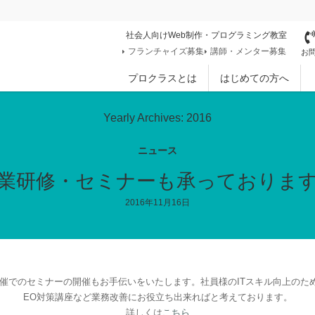
社会人向けWeb制作・プログラミング教室
フランチャイズ募集
講師・メンター募集
お問
プロクラスとは
はじめての方へ
Yearly Archives: 2016
ニュース
業研修・セミナーも承っておりま
2016年11月16日
催でのセミナーの開催もお手伝いをいたします。社員様のITスキル向上のた
EO対策講座など業務改善にお役立ち出来ればと考えております。
詳しくは
こちら