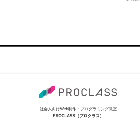
P
o
s
t
s
n
a
v
i
社会人向けWeb制作・プログラミング教室
g
PROCLASS（プロクラス）
a
t
i
o