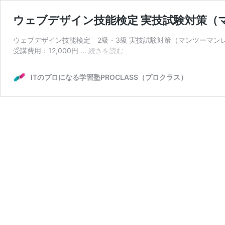
ウェブデザイン技能検定 実技試験対策（
ウェブデザイン技能検定 2級・3級 実技試験対策（マンツーマン
ウ
受講費用：12,000円 …
続きを読む
ェ
ブ
ITのプロになる学習塾PROCLASS（プロクラス）
デ
ザ
イ
ン
技
能
検
定
実
技
試
験
対
策